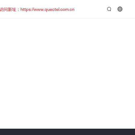
https://www.quectel.com.cn
言：
简
体
中
文