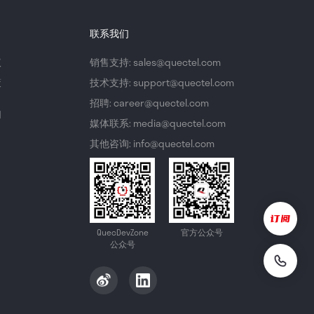
联系我们
议
销售支持: sales@quectel.com
策
技术支持: support@quectel.com
招聘: career@quectel.com
们
媒体联系: media@quectel.com
其他咨询: info@quectel.com
QuecDevZone
官方公众号
公众号