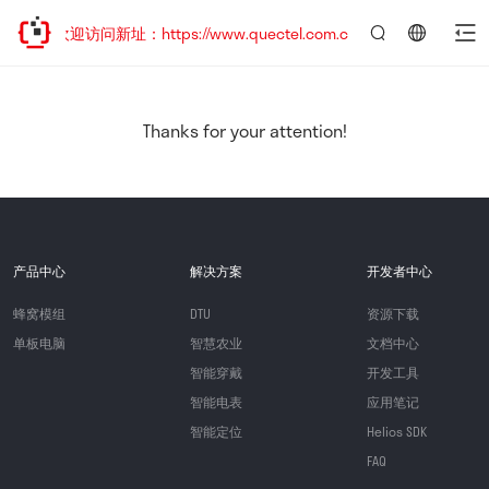
移，欢迎访问新址：https://www.quectel.com.cn
言：
简
体
中
Thanks for your attention!
文
产品中心
解决方案
开发者中心
蜂窝模组
DTU
资源下载
单板电脑
智慧农业
文档中心
智能穿戴
开发工具
智能电表
应用笔记
智能定位
Helios SDK
FAQ