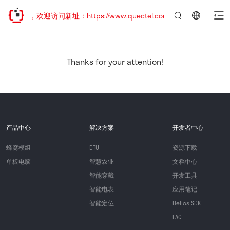
已迁移，欢迎访问新址：https://www.quectel.com.cn
言：
简
体
中
Thanks for your attention!
文
产品中心
解决方案
开发者中心
蜂窝模组
DTU
资源下载
单板电脑
智慧农业
文档中心
智能穿戴
开发工具
智能电表
应用笔记
智能定位
Helios SDK
FAQ