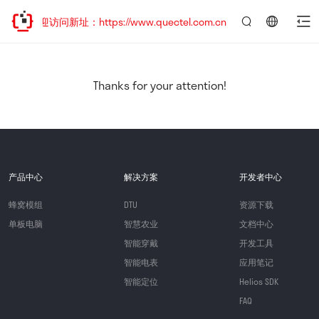
，欢迎访问新址：https://www.quectel.com.cn
言：
简
体
中
Thanks for your attention!
文
产品中心
解决方案
开发者中心
蜂窝模组
DTU
资源下载
单板电脑
智慧农业
文档中心
智能穿戴
开发工具
智能电表
应用笔记
智能定位
Helios SDK
FAQ