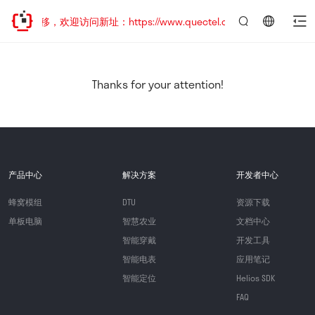
址已迁移，欢迎访问新址：https://www.quectel.com.cn
言：
简
体
中
Thanks for your attention!
文
产品中心
解决方案
开发者中心
蜂窝模组
DTU
资源下载
单板电脑
智慧农业
文档中心
智能穿戴
开发工具
智能电表
应用笔记
智能定位
Helios SDK
FAQ