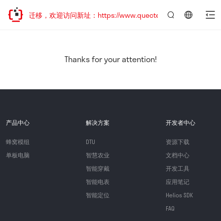
站地址已迁移，欢迎访问新址：https://www.quectel.com.cn
言：
简
体
中
Thanks for your attention!
文
产品中心
解决方案
开发者中心
蜂窝模组
DTU
资源下载
单板电脑
智慧农业
文档中心
智能穿戴
开发工具
智能电表
应用笔记
智能定位
Helios SDK
FAQ