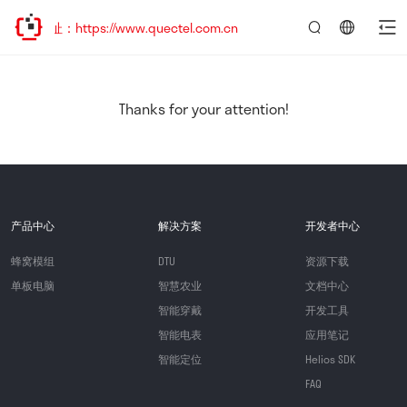
址：https://www.quectel.com.cn
言：
简
体
中
Thanks for your attention!
文
产品中心
解决方案
开发者中心
蜂窝模组
DTU
资源下载
单板电脑
智慧农业
文档中心
智能穿戴
开发工具
智能电表
应用笔记
智能定位
Helios SDK
FAQ