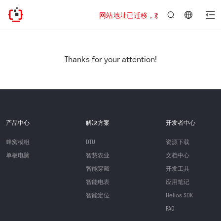
网站地址已迁移，欢迎访问新址：https://www
言：
简
体
中
Thanks for your attention!
文
产品中心
解决方案
开发者中心
蜂窝模组
DTU
资源下载
单板电脑
智慧农业
文档中心
智能穿戴
开发工具
智能电表
应用笔记
智能定位
Helios SDK
FAQ