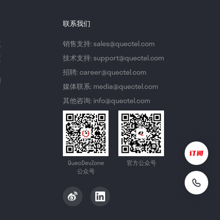
联系我们
议
销售支持: sales@quectel.com
策
技术支持: support@quectel.com
招聘: career@quectel.com
们
媒体联系: media@quectel.com
其他咨询: info@quectel.com
QuecDevZone
官方公众号
公众号