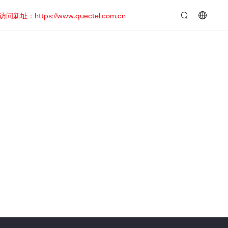
https://www.quectel.com.cn
言：
简
体
中
文