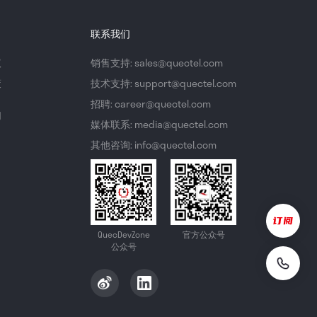
联系我们
议
销售支持: sales@quectel.com
策
技术支持: support@quectel.com
招聘: career@quectel.com
们
媒体联系: media@quectel.com
其他咨询: info@quectel.com
QuecDevZone
官方公众号
公众号