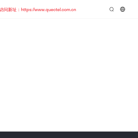
https://www.quectel.com.cn
言：
简
体
中
文