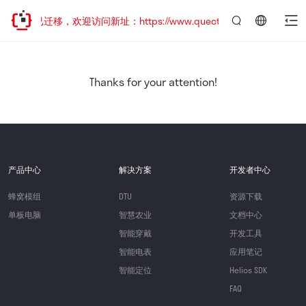
网站地址已迁移，欢迎访问新址：https://www.quectel.com.cn
言：
简
体
中
Thanks for your attention!
文
产品中心
解决方案
开发者中心
蜂窝模组
DTU
资源下载
单板电脑
智慧农业
文档中心
智能穿戴
开发工具
智能电表
应用笔记
智能定位
Helios SDK
FAQ