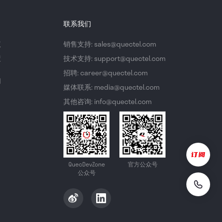
联系我们
议
销售支持: sales@quectel.com
策
技术支持: support@quectel.com
招聘: career@quectel.com
们
媒体联系: media@quectel.com
其他咨询: info@quectel.com
QuecDevZone
官方公众号
公众号