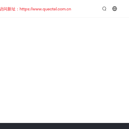
https://www.quectel.com.cn
言：
简
体
中
文