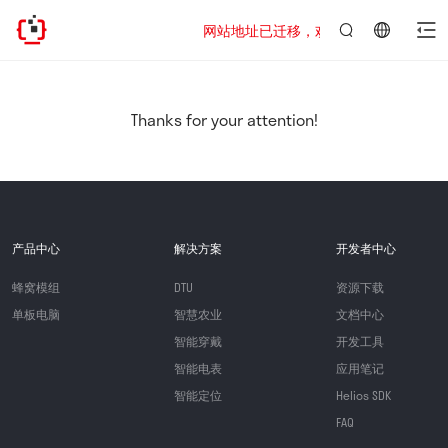
网站地址已迁移，欢迎访问新址：https://www
言：
简
体
中
Thanks for your attention!
文
产品中心
解决方案
开发者中心
蜂窝模组
DTU
资源下载
单板电脑
智慧农业
文档中心
智能穿戴
开发工具
智能电表
应用笔记
智能定位
Helios SDK
FAQ