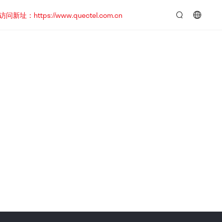
https://www.quectel.com.cn
言：
简
体
中
文