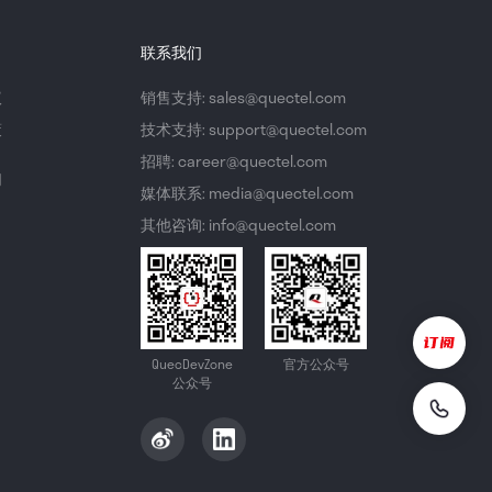
联系我们
议
销售支持: sales@quectel.com
策
技术支持: support@quectel.com
招聘: career@quectel.com
们
媒体联系: media@quectel.com
其他咨询: info@quectel.com
QuecDevZone
官方公众号
公众号