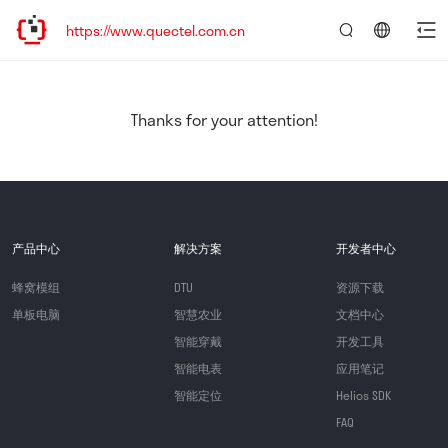
https://www.quectel.com.cn
言：
简
体
中
Thanks for your attention!
文
产品中心
解决方案
开发者中心
蜂窝模组
DTU
资源下载
单板电脑
智慧农业
文档中心
智能穿戴
开发工具
智能电表
应用笔记
智能定位
Helios SDK
FAQ