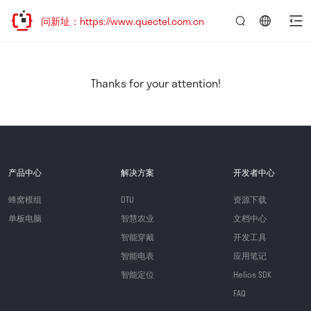
访问新址：https://www.quectel.com.cn
言：
简
体
中
Thanks for your attention!
文
产品中心
解决方案
开发者中心
蜂窝模组
DTU
资源下载
单板电脑
智慧农业
文档中心
智能穿戴
开发工具
智能电表
应用笔记
智能定位
Helios SDK
FAQ