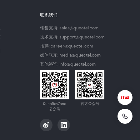
联系我们
议
销售支持: sales@quectel.com
策
技术支持: support@quectel.com
招聘: career@quectel.com
们
媒体联系: media@quectel.com
其他咨询: info@quectel.com
QuecDevZone
官方公众号
公众号