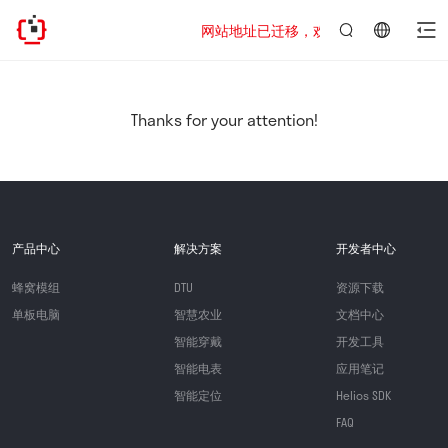
网站地址已迁移，欢迎访问新址：https://www
言：
简
体
中
Thanks for your attention!
文
产品中心
解决方案
开发者中心
蜂窝模组
DTU
资源下载
单板电脑
智慧农业
文档中心
智能穿戴
开发工具
智能电表
应用笔记
智能定位
Helios SDK
FAQ