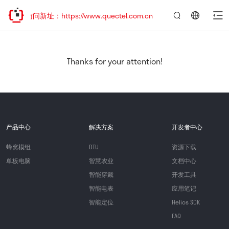
迎访问新址：https://www.quectel.com.cn
言：
简
体
中
Thanks for your attention!
文
产品中心
解决方案
开发者中心
蜂窝模组
DTU
资源下载
单板电脑
智慧农业
文档中心
智能穿戴
开发工具
智能电表
应用笔记
智能定位
Helios SDK
FAQ