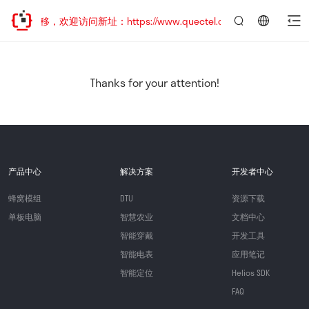
址已迁移，欢迎访问新址：https://www.quectel.com.cn
言：
简
体
中
Thanks for your attention!
文
产品中心
解决方案
开发者中心
蜂窝模组
DTU
资源下载
单板电脑
智慧农业
文档中心
智能穿戴
开发工具
智能电表
应用笔记
智能定位
Helios SDK
FAQ