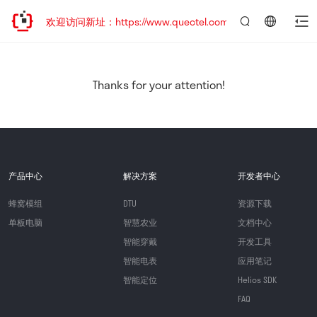
迁移，欢迎访问新址：https://www.quectel.com.cn
言：
简
体
中
Thanks for your attention!
文
产品中心
解决方案
开发者中心
蜂窝模组
DTU
资源下载
单板电脑
智慧农业
文档中心
智能穿戴
开发工具
智能电表
应用笔记
智能定位
Helios SDK
FAQ