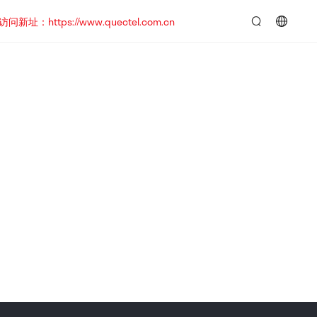
https://www.quectel.com.cn
言：
简
体
中
文