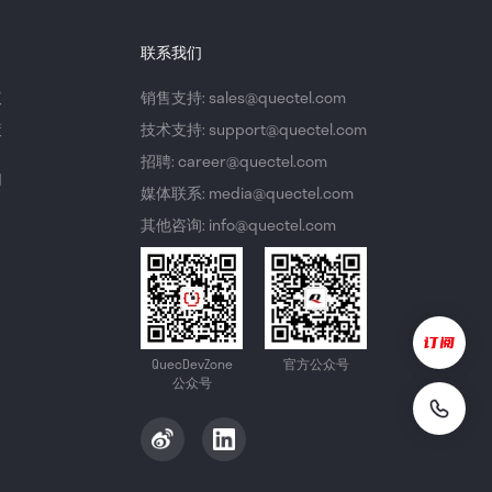
联系我们
议
销售支持: sales@quectel.com
策
技术支持: support@quectel.com
招聘: career@quectel.com
们
媒体联系: media@quectel.com
其他咨询: info@quectel.com
QuecDevZone
官方公众号
公众号