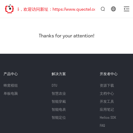
址已迁移，欢迎访问新址：https://www.quectel.com.cn
言：
简
体
中
Thanks for your attention!
文
产品中心
解决方案
开发者中心
蜂窝模组
DTU
资源下载
单板电脑
智慧农业
文档中心
智能穿戴
开发工具
智能电表
应用笔记
智能定位
Helios SDK
FAQ