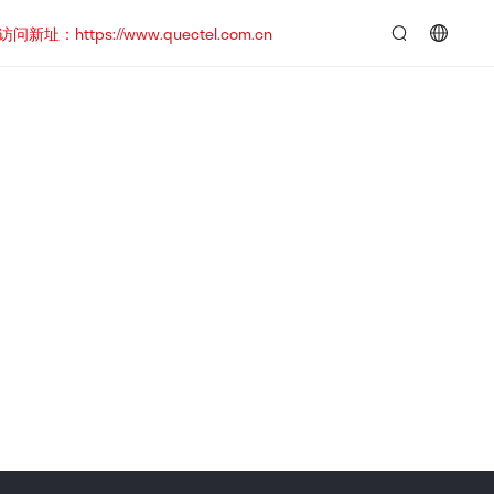
https://www.quectel.com.cn
言：
简
体
中
文