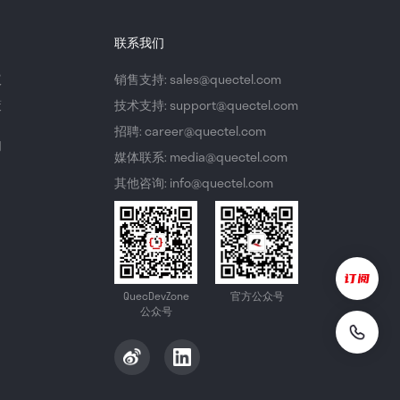
联系我们
议
销售支持: sales@quectel.com
策
技术支持: support@quectel.com
招聘: career@quectel.com
们
媒体联系: media@quectel.com
其他咨询: info@quectel.com
QuecDevZone
官方公众号
公众号