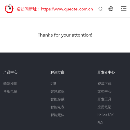
，欢迎访问新址：https://www.quectel.com.cn
言：
简
体
中
Thanks for your attention!
文
产品中心
解决方案
开发者中心
蜂窝模组
DTU
资源下载
单板电脑
智慧农业
文档中心
智能穿戴
开发工具
智能电表
应用笔记
智能定位
Helios SDK
FAQ