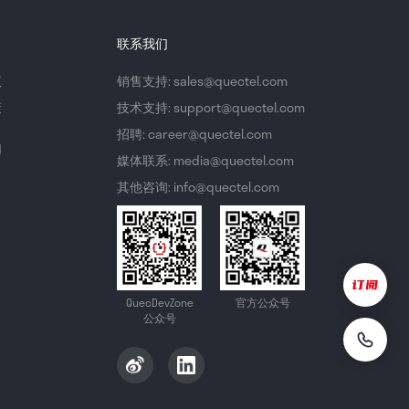
联系我们
议
销售支持: sales@quectel.com
策
技术支持: support@quectel.com
招聘: career@quectel.com
们
媒体联系: media@quectel.com
其他咨询: info@quectel.com
QuecDevZone
官方公众号
公众号