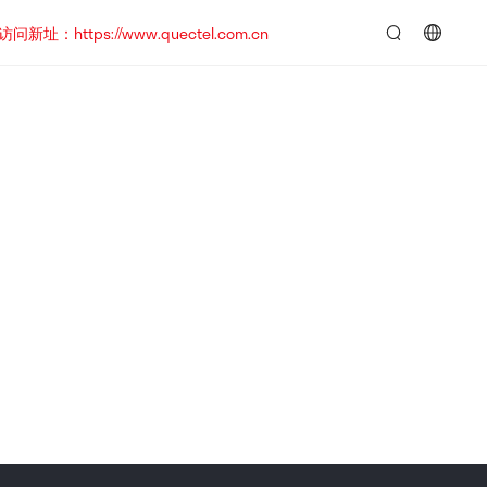
https://www.quectel.com.cn
言：
简
体
中
文