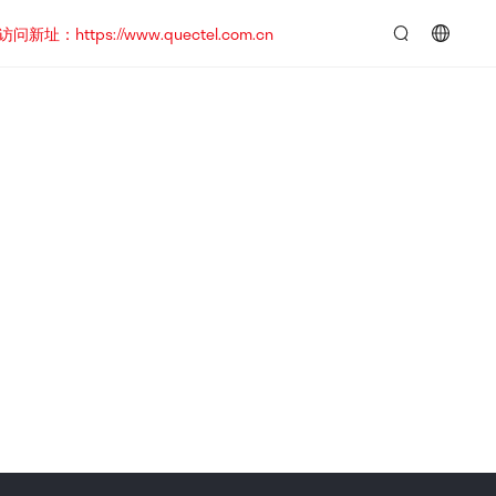
https://www.quectel.com.cn
言：
简
体
中
文