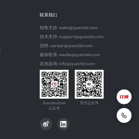
联系我们
议
销售支持: sales@quectel.com
策
技术支持: support@quectel.com
招聘: career@quectel.com
们
媒体联系: media@quectel.com
其他咨询: info@quectel.com
QuecDevZone
官方公众号
公众号