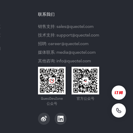
联系我们
议
销售支持: sales@quectel.com
策
技术支持: support@quectel.com
招聘: career@quectel.com
们
媒体联系: media@quectel.com
其他咨询: info@quectel.com
QuecDevZone
官方公众号
公众号