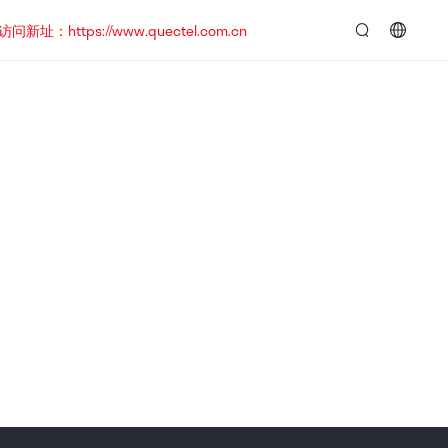
https://www.quectel.com.cn
言：
简
体
中
文