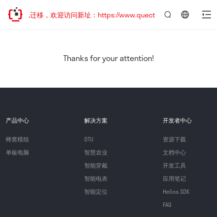
站地址已迁移，欢迎访问新址：https://www.quectel.com.cn
言：
简
体
中
Thanks for your attention!
文
产品中心
解决方案
开发者中心
蜂窝模组
DTU
资源下载
单板电脑
智慧农业
文档中心
智能穿戴
开发工具
智能电表
应用笔记
智能定位
Helios SDK
FAQ