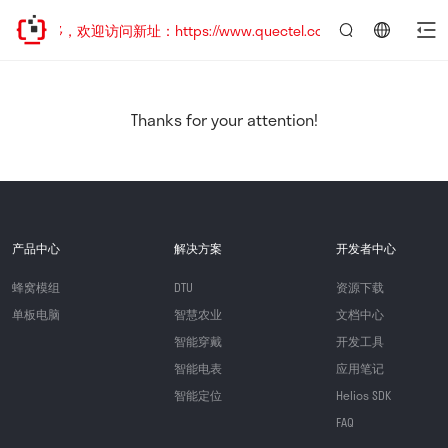
已迁移，欢迎访问新址：https://www.quectel.com.cn
言：
简
体
中
Thanks for your attention!
文
产品中心
解决方案
开发者中心
蜂窝模组
DTU
资源下载
单板电脑
智慧农业
文档中心
智能穿戴
开发工具
智能电表
应用笔记
智能定位
Helios SDK
FAQ