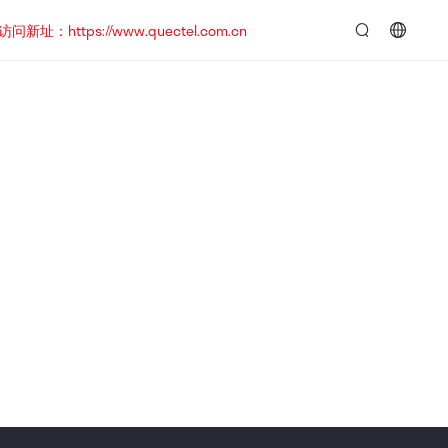
https://www.quectel.com.cn
言：
简
体
中
文