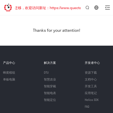
站地址已迁移，欢迎访问新址：https://www.quectel.com.cn
言：
简
体
中
Thanks for your attention!
文
产品中心
解决方案
开发者中心
蜂窝模组
DTU
资源下载
单板电脑
智慧农业
文档中心
智能穿戴
开发工具
智能电表
应用笔记
智能定位
Helios SDK
FAQ