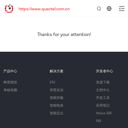
https://www.quectel.com.cn
言：
简
体
中
Thanks for your attention!
文
产品中心
解决方案
开发者中心
蜂窝模组
DTU
资源下载
单板电脑
智慧农业
文档中心
智能穿戴
开发工具
智能电表
应用笔记
智能定位
Helios SDK
FAQ