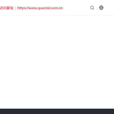
https://www.quectel.com.cn
言：
简
体
中
文