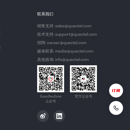
联系我们
议
销售支持: sales@quectel.com
策
技术支持: support@quectel.com
招聘: career@quectel.com
们
媒体联系: media@quectel.com
其他咨询: info@quectel.com
QuecDevZone
官方公众号
公众号