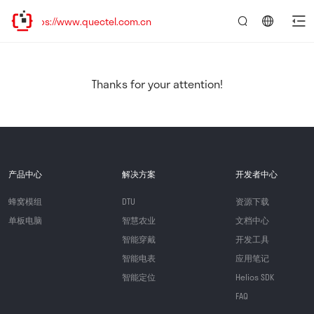
ps://www.quectel.com.cn
言：
简
体
中
Thanks for your attention!
文
产品中心
解决方案
开发者中心
蜂窝模组
DTU
资源下载
单板电脑
智慧农业
文档中心
智能穿戴
开发工具
智能电表
应用笔记
智能定位
Helios SDK
FAQ