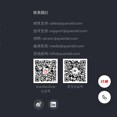
联系我们
议
销售支持: sales@quectel.com
策
技术支持: support@quectel.com
招聘: career@quectel.com
们
媒体联系: media@quectel.com
其他咨询: info@quectel.com
QuecDevZone
官方公众号
公众号