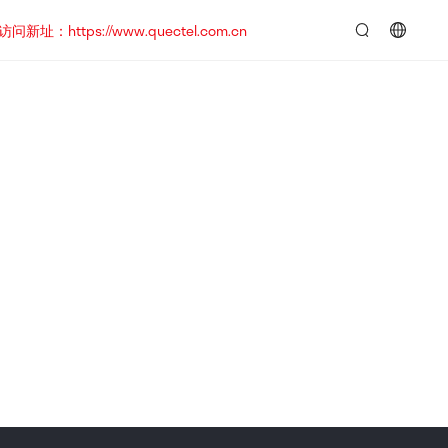
https://www.quectel.com.cn
言：
简
体
中
文