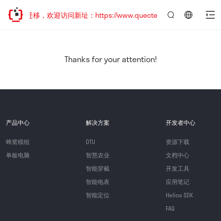
地址已迁移，欢迎访问新址：https://www.quectel.com.cn
言：
简
体
中
Thanks for your attention!
文
产品中心
解决方案
开发者中心
蜂窝模组
DTU
资源下载
单板电脑
智慧农业
文档中心
智能穿戴
开发工具
智能电表
应用笔记
智能定位
Helios SDK
FAQ