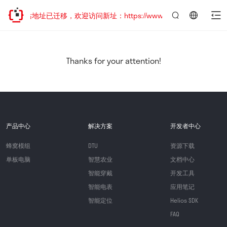
网站地址已迁移，欢迎访问新址：https://www.quectel.com.cn
言：
简
体
中
Thanks for your attention!
文
产品中心
解决方案
开发者中心
蜂窝模组
DTU
资源下载
单板电脑
智慧农业
文档中心
智能穿戴
开发工具
智能电表
应用笔记
智能定位
Helios SDK
FAQ