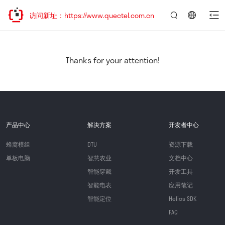
迎访问新址：https://www.quectel.com.cn
言：
简
体
中
Thanks for your attention!
文
产品中心
解决方案
开发者中心
蜂窝模组
DTU
资源下载
单板电脑
智慧农业
文档中心
智能穿戴
开发工具
智能电表
应用笔记
智能定位
Helios SDK
FAQ