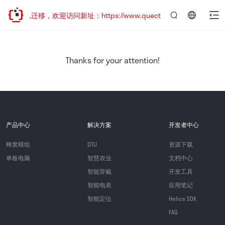
站地址已迁移，欢迎访问新址：https://www.quectel.com.cn
言：
简
体
中
Thanks for your attention!
文
产品中心
解决方案
开发者中心
蜂窝模组
DTU
资源下载
单板电脑
智慧农业
文档中心
智能穿戴
开发工具
智能电表
应用笔记
智能定位
Helios SDK
FAQ