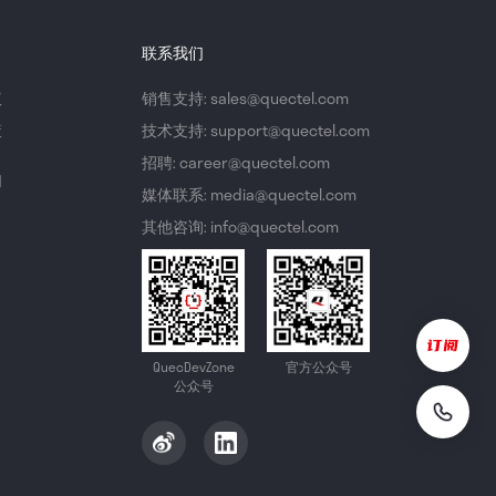
联系我们
议
销售支持: sales@quectel.com
策
技术支持: support@quectel.com
招聘: career@quectel.com
们
媒体联系: media@quectel.com
其他咨询: info@quectel.com
QuecDevZone
官方公众号
公众号