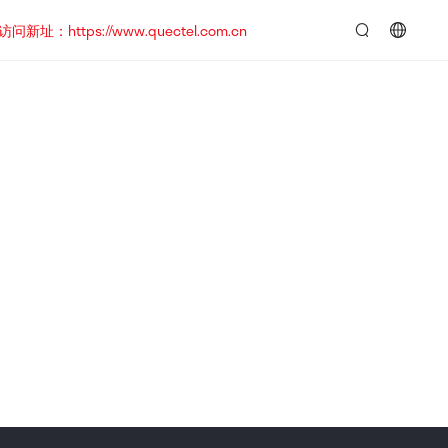
https://www.quectel.com.cn
言：
简
体
中
文