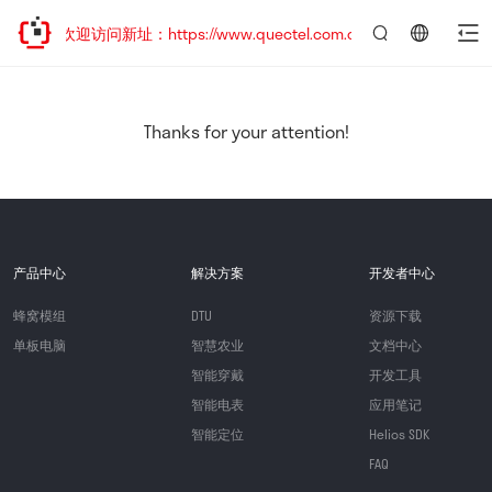
移，欢迎访问新址：https://www.quectel.com.cn
言：
简
体
中
Thanks for your attention!
文
产品中心
解决方案
开发者中心
蜂窝模组
DTU
资源下载
单板电脑
智慧农业
文档中心
智能穿戴
开发工具
智能电表
应用笔记
智能定位
Helios SDK
FAQ