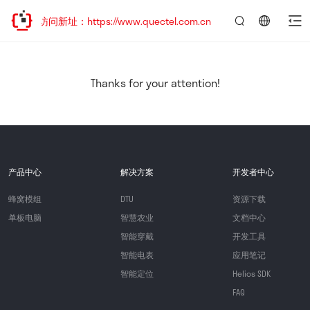
迎访问新址：https://www.quectel.com.cn
言：
简
体
中
Thanks for your attention!
文
产品中心
解决方案
开发者中心
蜂窝模组
DTU
资源下载
单板电脑
智慧农业
文档中心
智能穿戴
开发工具
智能电表
应用笔记
智能定位
Helios SDK
FAQ