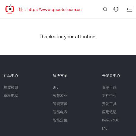
新址：https://www.quectel.com.cn
言：
简
体
中
Thanks for your attention!
文
产品中心
解决方案
开发者中心
蜂窝模组
DTU
资源下载
单板电脑
智慧农业
文档中心
智能穿戴
开发工具
智能电表
应用笔记
智能定位
Helios SDK
FAQ