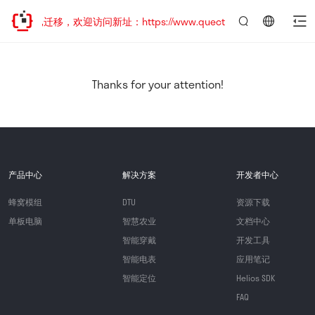
站地址已迁移，欢迎访问新址：https://www.quectel.com.cn
言：
简
体
中
Thanks for your attention!
文
产品中心
解决方案
开发者中心
蜂窝模组
DTU
资源下载
单板电脑
智慧农业
文档中心
智能穿戴
开发工具
智能电表
应用笔记
智能定位
Helios SDK
FAQ