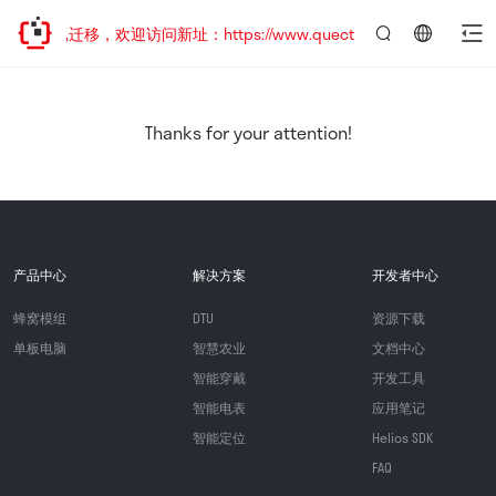
站地址已迁移，欢迎访问新址：https://www.quectel.com.cn
言：
简
体
中
Thanks for your attention!
文
产品中心
解决方案
开发者中心
蜂窝模组
DTU
资源下载
单板电脑
智慧农业
文档中心
智能穿戴
开发工具
智能电表
应用笔记
智能定位
Helios SDK
FAQ