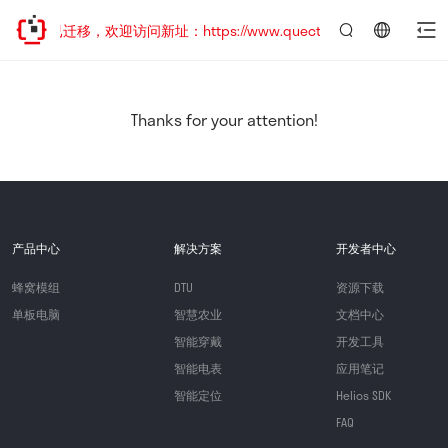
站地址已迁移，欢迎访问新址：https://www.quectel.com.cn
言：
简
体
中
Thanks for your attention!
文
产品中心
解决方案
开发者中心
蜂窝模组
DTU
资源下载
单板电脑
智慧农业
文档中心
智能穿戴
开发工具
智能电表
应用笔记
智能定位
Helios SDK
FAQ