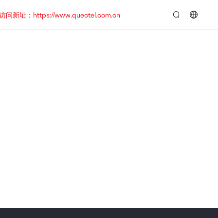
https://www.quectel.com.cn
言：
简
体
中
文