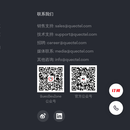
联系我们
议
销售支持: sales@quectel.com
策
技术支持: support@quectel.com
招聘: career@quectel.com
们
媒体联系: media@quectel.com
其他咨询: info@quectel.com
QuecDevZone
官方公众号
公众号