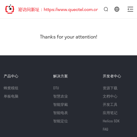
，欢迎访问新址：https://www.quectel.com.cn
言：
简
体
中
Thanks for your attention!
文
产品中心
解决方案
开发者中心
蜂窝模组
DTU
资源下载
单板电脑
智慧农业
文档中心
智能穿戴
开发工具
智能电表
应用笔记
智能定位
Helios SDK
FAQ