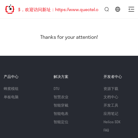
址已迁移，欢迎访问新址：https://www.quectel.com.cn
言：
简
体
中
Thanks for your attention!
文
产品中心
解决方案
开发者中心
蜂窝模组
DTU
资源下载
单板电脑
智慧农业
文档中心
智能穿戴
开发工具
智能电表
应用笔记
智能定位
Helios SDK
FAQ